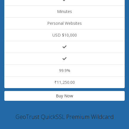
Minutes
Personal Websites
USD $10,000
99.9%
₹11,250.00
Buy Now
GeoTrust QuickSSL Premium Wildcard