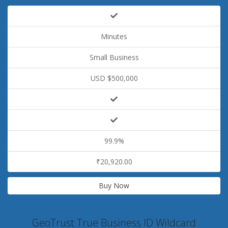
Minutes
Small Business
USD $500,000
99.9%
₹20,920.00
Buy Now
GeoTrust True Business ID Wildcard