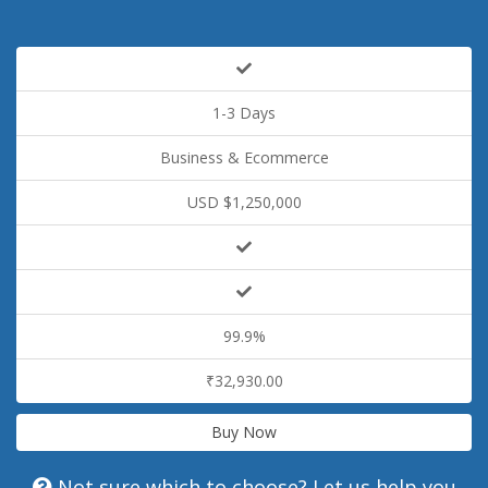
1-3 Days
Business & Ecommerce
USD $1,250,000
99.9%
₹32,930.00
Buy Now
Not sure which to choose? Let us help you